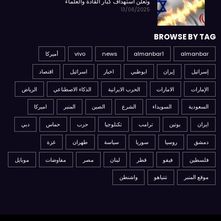
وتعلن استهداف كبار القادة والعلماء
13/06/2025
BROWSE BY TAG
almanbar
almanbar1
news
vivo
أميركا
إسرائيل
إيران
ابوظبي
اخبار
اسرائيل
اقتصاد
الإمارات
الامارات
الحرب الايرانية
الذكاء الاصطناعي
الرياض
السعودية
السويداء
الشرع
الصين
المنبر
اميركا
ايران
بوتين
ترامب
تكنلوجيا
حرب
حماس
دبي
دمشق
روسيا
سوريا
سياسة
طهران
غزة
فلسطين
فيفو
قطر
لبنان
مصر
مفاوضات
موبايل
موقع المنبر
نتنياهو
واشنطن