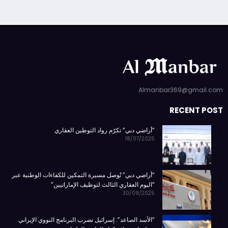
Almanbar369@gmail.com
RECENT POST
“أراضي دبي” تكرّم رواد التوطين العقاري
18/07/2025
“أراضي دبي” تُوصل مسيرة التمكين للكفاءات الوطنية عبر
“اليوم العقاري الثالث لتوظيف الإماراتيين”
30/09/2025
“الأسد الصاعد”: إسرائيل تضرب البرنامج النووي الإيراني