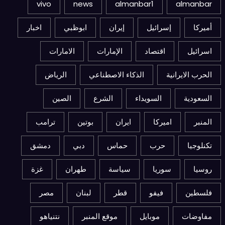
vivo
news
almanbar1
almanbar
أميركا
إسرائيل
إيران
ابوظبي
اخبار
اسرائيل
اقتصاد
الإمارات
الامارات
الحرب الايرانية
الذكاء الاصطناعي
الرياض
السعودية
السويداء
الشرع
الصين
المنبر
اميركا
ايران
بوتين
ترامب
تكنلوجيا
حرب
حماس
دبي
دمشق
روسيا
سوريا
سياسة
طهران
غزة
فلسطين
فيفو
قطر
لبنان
مصر
مفاوضات
موبايل
موقع المنبر
نتنياهو