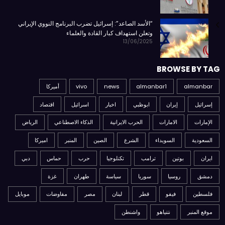
“الأسد الصاعد”: إسرائيل تضرب البرنامج النووي الإيراني
وتعلن استهداف كبار القادة والعلماء
13/06/2025
BROWSE BY TAG
almanbar
almanbar1
news
vivo
أميركا
إسرائيل
إيران
ابوظبي
اخبار
اسرائيل
اقتصاد
الإمارات
الامارات
الحرب الايرانية
الذكاء الاصطناعي
الرياض
السعودية
السويداء
الشرع
الصين
المنبر
اميركا
ايران
بوتين
ترامب
تكنلوجيا
حرب
حماس
دبي
دمشق
روسيا
سوريا
سياسة
طهران
غزة
فلسطين
فيفو
قطر
لبنان
مصر
مفاوضات
موبايل
موقع المنبر
نتنياهو
واشنطن