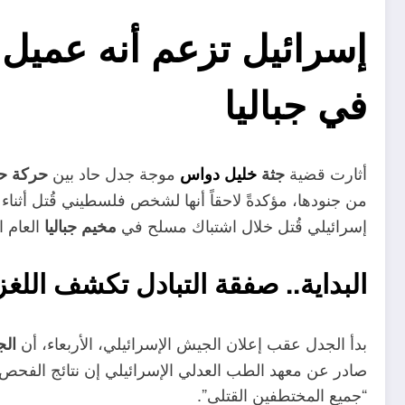
إسرائيل تزعم أنه عميل 
في جباليا
أثارت قضية
موجة جدل حاد بين
جثة
خليل دواس
حركة ح
من جنودها، مؤكدةً لاحقاً أنها لشخص فلسطيني قُتل أثناء 
إسرائيلي قُتل خلال اشتباك مسلح في
العام ا
مخيم جباليا
البداية.. صفقة التبادل تكشف اللغز
بدأ الجدل عقب إعلان الجيش الإسرائيلي، الأربعاء، أن
الج
صادر عن معهد الطب العدلي الإسرائيلي إن نتائج الفحص الج
“جميع المختطفين القتلى”.