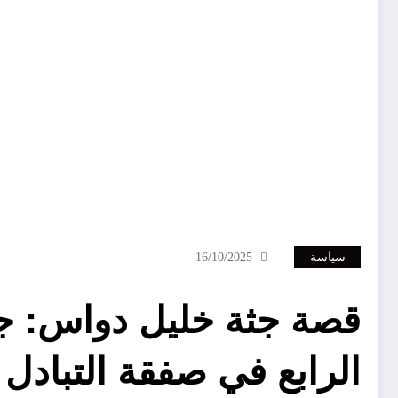
سياسة
16/10/2025
قصة جثة خليل دواس: جد
الرابع في صفقة التبادل