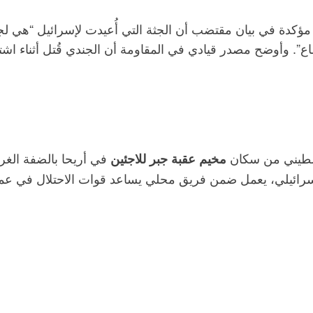
كدة في بيان مقتضب أن الجثة التي أُعيدت لإسرائيل “هي لجن
خيم جباليا شمال القطاع”. وأوضح مصدر قيادي في المقاومة أن الجندي قُت
طيني من سكان
في أريحا بالضفة الغر
مخيم عقبة جبر للاجئين
إسرائيلي، يعمل ضمن فريق محلي يساعد قوات الاحتلال في عم