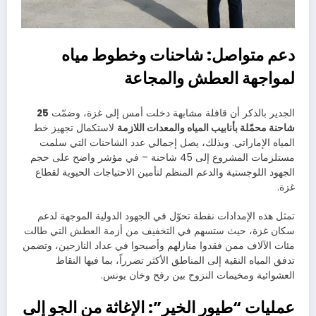
دعم متواصل: شاحنات وخطوط مياه
لمواجهة العطش والمجاعة
الجدير بالذكر أن قافلة مشابهة دخلت أمس إلى غزة، وضمّت
25
شاحنة محمّلة بأنابيب المياه والمعدات اللازمة
لاستكمال تجهيز خط
المياه الإماراتي. وبذلك، يصل إجمالي عدد الشاحنات التي سلمت
مستلزمات المشروع إلى 45 شاحنة – في مؤشر واضح على حجم
الجهود اللوجستية والدعم المنظم لتأمين الاحتياجات الحيوية لقطاع
غزة.
تمثل هذه الإمدادات نقطة تحوّل في الجهود الدولية الموجهة لدعم
سكان غزة، حيث ستسهم في التخفيف من أزمة العطش التي طالت
مئات الآلاف ممن فقدوا منازلهم وأصبحوا في عداد النازحين، وتضمن
تدفق المياه النقية إلى المناطق الأكثر تضرراً، بما فيها النقاط
العشوائية ومخيمات النزوح بين رفح وخان يونس.
عمليات “طيور الخير”: الإغاثة من الجو إلى