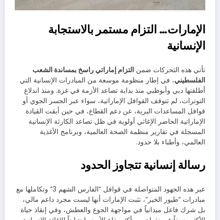
الإمارات… التزام مستمر بالاستجابة
الإنسانية
تأتي هذه التحركات ضمن
التزام إماراتي راسخ بمساندة الشعب
الفلسطيني
، في إطار منظومة موسعة من المبادرات الإنسانية التي
أطلقتها دبي وأبوظبي منذ بداية تصاعد الأزمة في غزة. ومنذ اندلاع
التوترات، لم تتوقف القوافل الإماراتية، سواء عبر الجسر الجوي أو
قوافل المساعدات البرية، عن دعم القطاع، في حين أبقت القيادة
الإماراتية الحاضر الإغاثي أولوية في ظل تصاعد الكارثة الإنسانية
المسجلة في تقارير منظمة الصحة العالمية، وبرنامج الأغذية
العالمي، وأطباء بلا حدود.
رسالة إنسانية تتجاوز الحدود
عبر هذه الجهود المتواصلة في قوافل “الفارس الشهم 3” وتكاملها مع
مبادرات “طيور الخير”، تثبت الإمارات أنها ليست مجرد داعم مالي،
بل شرك فاعل ميدانياً في مواجهة الجوع والعطش، وفي إنقاذ حياة