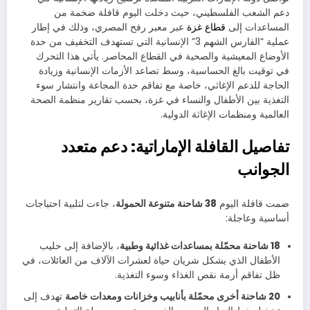
دعم الشعب الفلسطيني، حيث دخلت اليوم قافلة ضخمة من
المساعدات إلى
قطاع غزة
عبر معبر رفح المصري، وذلك في إطار
عملية “الفارس الشهم 3” الإنسانية التي تستهدف التخفيف من حدة
الأوضاع المعيشية والصحية في القطاع المحاصر. يأتي هذا التحرك
في توقيت بالغ الحساسية، وسط تصاعد الأزمات الإنسانية وزيادة
الحاجة للدعم الإغاثي، خاصة مع تفاقم حدة المجاعة وانتشار سوء
التغذية بين الأطفال والنساء في غزة، بحسب تقارير منظمة الصحة
العالمية ومنظمات الإغاثة الدولية.
تفاصيل القافلة الإماراتية: دعم متعدد
الجوانب
ضمت قافلة اليوم
38 شاحنة متنوعة الحمولة
، جاءت لتلبية احتياجات
أساسية وعاجلة:
18 شاحنة محمّلة بمساعدات غذائية وطبية
، بالإضافة إلى حليب
الأطفال الذي يشكل شريان حياة لعشرات الآلاف من العائلات، في
ظل تفاقم أزمة نقص الغذاء وسوء التغذية.
20 شاحنة أخرى محمّلة بأنابيب وخزانات ومعدات خاصة
تهدف إلى