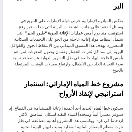
البر
تعكس المبادرة الإماراتية حرص دولة الإمارات على التنويع في
وسائل الدعم؛ فإلى جانب الشاحنات البرية التي دخلت عبر رفح،
استؤنفت منذ يوم أمس
عمليات الإغاثة الجوية “طيور الخير”
التي
تشمل إسقاط مواد إغاثية عاجلة من الجو على التجمعات السكانية
المتضررة. يهدف هذا التنسيق الميداني بين الإسقاط الجوي والقوافل
البرية إلى سد كل ثغرات الحصار وضمان وصول المعونات لمن هم
بأمس الحاجة إليها، خاصة في ظل التقارير الدولية عن تصاعد نسبة
سوء التغذية الحاد بين الأطفال، وارتفاع معدلات الوفيات المرتبطة
بالجوع.
مشروع خط المياه الإماراتي: استثمار
استراتيجي لإنقاذ الأرواح
سيكون
خط المياه الجديد
أحد أعمدة الإغاثة المستدامة في القطاع، إذ
سيوفر مصدراً آمناً ومتجدداً للمياه النقية لسكان المناطق الأكثر
ازدحاماً في غزة. ويكتسب هذا المشروع أهمية مضاعفة في ظل
تلوث معظم المصادر المائية المحلية بسبب انهيار البنية التحتية