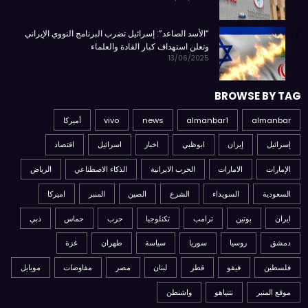
“الأسد الصاعد”: إسرائيل تضرب البرنامج النووي الإيراني
وتعلن استهداف كبار القادة والعلماء
13/06/2025
BROWSE BY TAG
almanbar
almanbar1
news
vivo
أميركا
إسرائيل
إيران
ابوظبي
اخبار
اسرائيل
اقتصاد
الإمارات
الامارات
الحرب الايرانية
الذكاء الاصطناعي
الرياض
السعودية
السويداء
الشرع
الصين
المنبر
اميركا
ايران
بوتين
ترامب
تكنلوجيا
حرب
حماس
دبي
دمشق
روسيا
سوريا
سياسة
طهران
غزة
فلسطين
فيفو
قطر
لبنان
مصر
مفاوضات
موبايل
موقع المنبر
نتنياهو
واشنطن