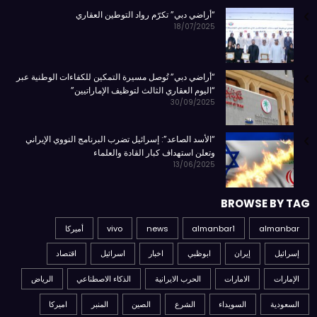
“أراضي دبي” تكرّم رواد التوطين العقاري
18/07/2025
“أراضي دبي” تُوصل مسيرة التمكين للكفاءات الوطنية عبر
“اليوم العقاري الثالث لتوظيف الإماراتيين”
30/09/2025
“الأسد الصاعد”: إسرائيل تضرب البرنامج النووي الإيراني
وتعلن استهداف كبار القادة والعلماء
13/06/2025
BROWSE BY TAG
almanbar
almanbar1
news
vivo
أميركا
إسرائيل
إيران
ابوظبي
اخبار
اسرائيل
اقتصاد
الإمارات
الامارات
الحرب الايرانية
الذكاء الاصطناعي
الرياض
السعودية
السويداء
الشرع
الصين
المنبر
اميركا