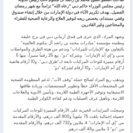
رئيس مجلس الوزراء حاكم دبي “رعاه الله” تزامناً مع شهر رمضان
الفضيل، بهدف تكريم الآباء في دولة الإمارات من خلال إنشاء صندوق
وقفي مستدام، يخصص ريعه لتوفير العلاج والرعاية الصحية للفقراء
والمحتاجين وغير القادرين.
وشهد المزاد، الذي جرى في فندق أرماني دبي في برج خليفة
ونظمته مؤسسة “مبادرات محمد بن راشد آل مكتوم العالمية”
بالتعاون مع “الإمارات للمزادات” وبدعم من هيئة الطرق والمواصلات
بدبي و”إي آند الإمارات” وشركة “دو”، بيع 25 رقماً مميزاً، منها 5
أرقام مميزة للوحات المركبات تابعة لــ”طرق دبي”، و10 أرقام هاتفية
لـ”إي آند الإمارات”، و10 أرقام لشركة “دو”.
ويذهب ريع المزاد لصالح حملة “وقف الأب”، لدعم المنظومة الصحية
في المجتمعات الأقل حظاً وتطوير المستشفيات، وزيادة طاقتها
الاستيعابية وتوفير الأجهزة الطبية اللازمة، وتأمين الأدوية والعلاجات
اللازمة، وتأهيل غرف العمليات ودعم كفاءة الكوادر الطبية.
وسجلت المزايدات الخيرية على الأرقام المميزة للوحات المركبات
حصيلة إجمالية بلغت 75 مليوناً و900 ألف درهم، والأرقام المقدمة
من “إي آند الإمارات” 4 ملايين و732 ألف درهم، والأرقام المقدمة
من “دو” 3 ملايين و45 ألف درهم.