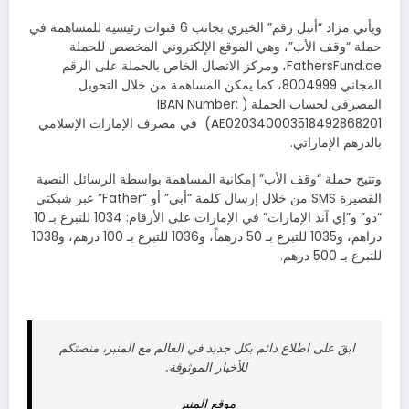
ويأتي مزاد “أنبل رقم” الخيري بجانب 6 قنوات رئيسية للمساهمة في
حملة “وقف الأب”، وهي الموقع الإلكتروني المخصص للحملة
FathersFund.ae، ومركز الاتصال الخاص بالحملة على الرقم
المجاني 8004999، كما يمكن المساهمة من خلال التحويل
المصرفي لحساب الحملة (IBAN Number:
AE020340003518492868201) في مصرف الإمارات الإسلامي
بالدرهم الإماراتي.
وتتيح حملة “وقف الأب” إمكانية المساهمة بواسطة الرسائل النصية
القصيرة SMS من خلال إرسال كلمة “أبي” أو “Father” عبر شبكتي
“دو” و”إي آند الإمارات” في الإمارات على الأرقام: 1034 للتبرع بـ 10
دراهم، و1035 للتبرع بـ 50 درهماً، و1036 للتبرع بـ 100 درهم، و1038
للتبرع بـ 500 درهم.
ابقَ على اطلاع دائم بكل جديد في العالم مع المنبر، منصتكم
للأخبار الموثوقة.
موقع المنبر