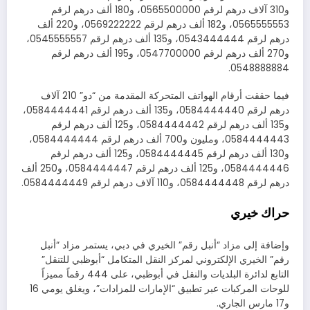
و310 آلاف درهم لرقم 0565500000، و180 ألف درهم لرقم
0565555553، و182 ألف درهم لرقم 0569222222، و220 ألف
درهم لرقم 0543444444، و135 ألف درهم لرقم 0545555557،
و270 ألف درهم لرقم 0547700000، و195 ألف درهم لرقم
0548888884.
فيما حققت أرقام الهواتف المتحركة المقدمة من “دو” 210 آلاف
درهم لرقم 0584444440، و135 ألف درهم لرقم 0584444441،
و135 ألف درهم لرقم 0584444442، و125 ألف درهم لرقم
0584444443، ومليون و700 ألف درهم لرقم 0584444444،
و130 ألف درهم لرقم 0584444445، و125 ألف درهم لرقم
0584444446، و125 ألف درهم لرقم 0584444447، و250 ألف
درهم لرقم 0584444448، و110 آلاف درهم لرقم 0584444449.
حراك خيري
وإضافة إلى مزاد “أنبل رقم” الخيري في دبي، يستمر مزاد “أنبل
رقم” الخيري الإلكتروني لمركز النقل المتكامل “أبوظبي للتنقل”
التابع لدائرة البلديات والنقل في أبوظبي، على 444 رقماً مميزاً
للوحات المركبات عبر تطبيق “الإمارات للمزادات”، ويغلق يومي 16
و17 مارس الجاري.