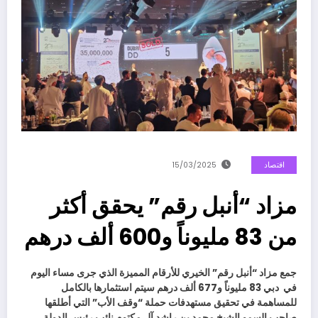
اقتصاد
15/03/2025
مزاد “أنبل رقم” يحقق أكثر
من 83 مليوناً و600 ألف درهم
جمع مزاد “أنبل رقم” الخيري للأرقام المميزة الذي جرى مساء اليوم
في دبي 83 مليوناً و677 ألف درهم سيتم استثمارها بالكامل
للمساهمة في تحقيق مستهدفات حملة “وقف الأب” التي أطلقها
صاحب السمو الشيخ محمد بن راشد آل مكتوم نائب رئيس الدولة