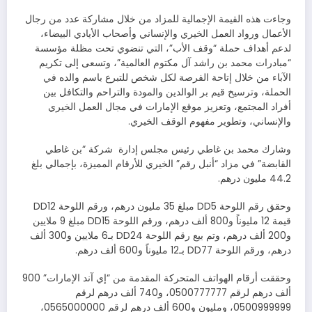
وجاءت هذه القيمة الإجمالية للمزاد من خلال مشاركة عدد من رجال
الأعمال ورواد العمل الخيري والإنساني وأصحاب الأيادي البيضاء،
لدعم أهداف حملة “وقف الأب”، التي تنضوي تحت مظلة مؤسسة
“مبادرات محمد بن راشد آل مكتوم العالمية”، وتسعى إلى تكريم
الآباء من خلال إتاحة الفرصة لكل شخص للتبرع باسم والده في
الحملة، وترسيخ قيم بر الوالدين والمودة والتراحم والتكافل بين
أفراد المجتمع، وتعزيز موقع الإمارات في مجال العمل الخيري
والإنساني، وتطوير مفهوم الوقف الخيري.
وشارك محمد بن غاطي رئيس مجلس إدارة شركة “بن غاطي
القابضة” في مزاد “أنبل رقم” الخيري للأرقام المميزة، بإجمالي بلغ
44.2 مليون درهم.
وحقق رقم اللوحة DD5 مبلغ 35 مليون درهم، ورقم اللوحة DD12
قيمة 12 مليوناً و800 ألف درهم، ورقم اللوحة DD15 مبلغ 9 ملايين
و200 ألف درهم، وتم بيع رقم اللوحة DD24 بـ6 ملايين و300 ألف
درهم، ورقم اللوحة DD77 بـ12 مليوناً و600 ألف درهم.
وحققت أرقام الهواتف المتحركة المقدمة من “إي آند الإمارات” 900
ألف درهم لرقم 0500777777، و740 ألف درهم لرقم
0500999999، ومليون و600 ألف درهم لرقم 0565000000،