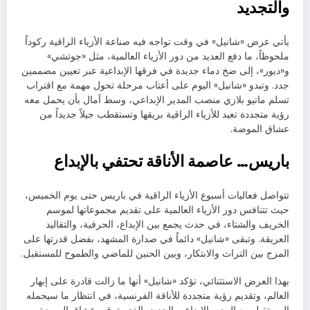
والتجديد
يأتي عرض «شانيل» في وقت تواجه فيه صناعة الأزياء الراقية ركوداً
ملحوظاً، ما دفع العديد من دور الأزياء العالمية، مثل «جوتشي»
و«ديور»، إلى ضخ دماء جديدة في فرقها الإبداعية عبر تعيين مصممين
جدد. وتبدو «شانيل» اليوم على أعتاب مرحلة تحول مهمة مع اقتراب
تسلم ماتيو بلازي منصب المدير الإبداعي، وسط آمال بأن يحمل معه
رؤية متجددة تعيد للأزياء الراقية بريقها وتستقطب جيلاً جديداً من
عشاق الموضة.
باريس… عاصمة الأناقة تحتفي بالإبداع
تتواصل فعاليات أسبوع الأزياء الراقية في باريس حتى يوم الخميس،
حيث تتنافس دور الأزياء العالمية على تقديم مجموعاتها لموسم
الخريف والشتاء، في حدث يجمع بين الإبداع، الحرفية، والتقاليد
العريقة. وتبقى «شانيل» دائماً في صدارة المشهد، بفضل قدرتها على
المزج بين التراث والابتكار، وبين الحنين للماضي والطموح للمستقبل.
بهذا العرض الاستثنائي، تؤكد «شانيل» أنها ما زالت قادرة على إبهار
العالم، وتقديم رؤية متجددة للأناقة الفرنسية، في انتظار ما سيحمله