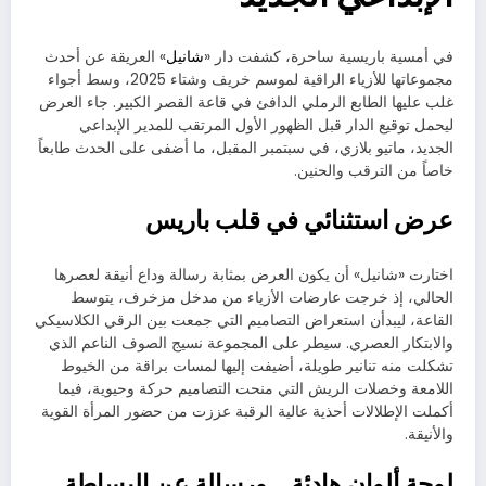
في أمسية باريسية ساحرة، كشفت دار «
شانيل
» العريقة عن أحدث
مجموعاتها للأزياء الراقية لموسم خريف وشتاء 2025، وسط أجواء
غلب عليها الطابع الرملي الدافئ في قاعة القصر الكبير. جاء العرض
ليحمل توقيع الدار قبل الظهور الأول المرتقب للمدير الإبداعي
الجديد، ماتيو بلازي، في سبتمبر المقبل، ما أضفى على الحدث طابعاً
خاصاً من الترقب والحنين.
عرض استثنائي في قلب باريس
اختارت «شانيل» أن يكون العرض بمثابة رسالة وداع أنيقة لعصرها
الحالي، إذ خرجت عارضات الأزياء من مدخل مزخرف، يتوسط
القاعة، ليبدأن استعراض التصاميم التي جمعت بين الرقي الكلاسيكي
والابتكار العصري. سيطر على المجموعة نسيج الصوف الناعم الذي
تشكلت منه تنانير طويلة، أضيفت إليها لمسات براقة من الخيوط
اللامعة وخصلات الريش التي منحت التصاميم حركة وحيوية، فيما
أكملت الإطلالات أحذية عالية الرقبة عززت من حضور المرأة القوية
والأنيقة.
لوحة ألوان هادئة… ورسالة عن البساطة