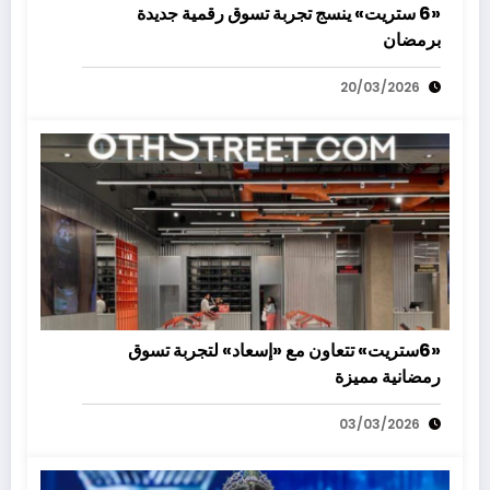
«6 ستريت» ينسج تجربة تسوق رقمية جديدة
برمضان
20/03/2026
«6ستريت» تتعاون مع «إسعاد» لتجربة تسوق
رمضانية مميزة
03/03/2026