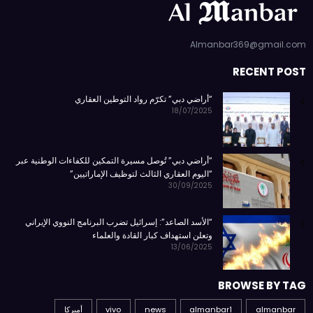
Almanbar369@gmail.com
RECENT POST
“أراضي دبي” تكرّم رواد التوطين العقاري
18/07/2025
“أراضي دبي” تُوصل مسيرة التمكين للكفاءات الوطنية عبر
“اليوم العقاري الثالث لتوظيف الإماراتيين”
30/09/2025
“الأسد الصاعد”: إسرائيل تضرب البرنامج النووي الإيراني
وتعلن استهداف كبار القادة والعلماء
13/06/2025
BROWSE BY TAG
almanbar
almanbar1
news
vivo
أميركا