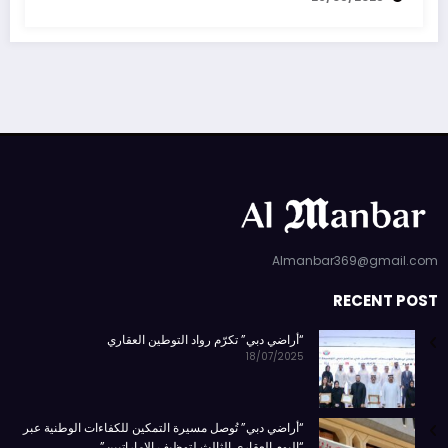
Almanbar369@gmail.com
RECENT POST
“أراضي دبي” تكرّم رواد التوطين العقاري
18/07/2025
“أراضي دبي” تُوصل مسيرة التمكين للكفاءات الوطنية عبر
“اليوم العقاري الثالث لتوظيف الإماراتيين”