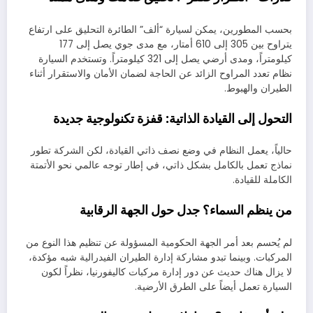
بحسب المطورين، يمكن لسيارة “ألف” الطائرة التحليق على ارتفاع
يتراوح بين 305 إلى 610 أمتار، مع مدى جوي يصل إلى 177
كيلومتراً، ومدى أرضي يصل إلى 321 كيلومتراً. وتستخدم السيارة
نظام تعدد المراوح الزائد عن الحاجة لضمان الأمان والاستقرار أثناء
الطيران والهبوط.
التحول إلى القيادة الذاتية: قفزة تكنولوجية جديدة
حالياً، يعمل النظام في وضع نصف ذاتي القيادة، لكن الشركة تطور
نماذج تعمل بالكامل بشكل ذاتي، في إطار توجه عالمي نحو الأتمتة
الكاملة للقيادة.
من ينظم السماء؟ جدل حول الجهة الرقابية
لم يُحسم بعد أمر الجهة الحكومية المسؤولة عن تنظيم هذا النوع من
المركبات. وبينما تبدو مشاركة إدارة الطيران الفيدرالية شبه مؤكدة،
لا يزال هناك حديث عن دور إدارة مركبات كاليفورنيا، نظراً لكون
السيارة تعمل أيضاً على الطرق الأرضية.