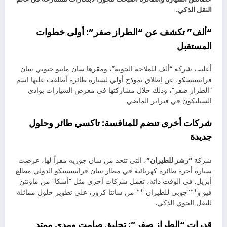
النقل الذكي.
“ألف” تكشف عن “الطراز صفر”: أولى خطوات
المستقبل
أعلنت شركة “ألف للملاحة الجوية”، ومقرها سان ماتيو جنوبي سان
فرانسيسكو، عن إطلاق نموذج أولي لسيارة طائرة أطلقت عليها اسم
“الطراز صفر”، وذلك خلال مشاركتها في معرض السيارات بوادي
السيليكون في فبراير الماضي.
شركات أخرى تنضم للمنافسة: تاكسي طائر وحلول
جديدة
شركة
“رشر للطيران”
، التي تتخذ من سان جوزيه مقراً لها، عرضت
سيارة أجرة طائرة كهربائية في مطار سان فرانسيسكو الدولي مطلع
أبريل. في الوقت ذاته، تعمل شركات أخرى مثل “أسكا” من ماونتن
فيو و**”جوبي للطيران”** من سانتا كروز، على تطوير حلول مماثلة
للنقل الجوي الذكي.
قدرات “الطراز صفر”: تحليق صامت ومدى ممتد