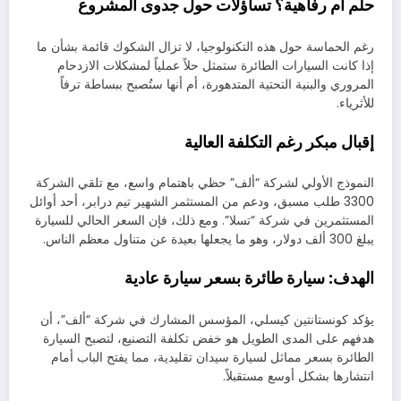
حلم أم رفاهية؟ تساؤلات حول جدوى المشروع
رغم الحماسة حول هذه التكنولوجيا، لا تزال الشكوك قائمة بشأن ما
إذا كانت السيارات الطائرة ستمثل حلاً عملياً لمشكلات الازدحام
المروري والبنية التحتية المتدهورة، أم أنها ستُصبح ببساطة ترفاً
للأثرياء.
إقبال مبكر رغم التكلفة العالية
النموذج الأولي لشركة “ألف” حظي باهتمام واسع، مع تلقي الشركة
3300 طلب مسبق، ودعم من المستثمر الشهير تيم درابر، أحد أوائل
المستثمرين في شركة “تسلا”. ومع ذلك، فإن السعر الحالي للسيارة
يبلغ 300 ألف دولار، وهو ما يجعلها بعيدة عن متناول معظم الناس.
الهدف: سيارة طائرة بسعر سيارة عادية
يؤكد كونستانتين كيسلي، المؤسس المشارك في شركة “ألف”، أن
هدفهم على المدى الطويل هو خفض تكلفة التصنيع، لتصبح السيارة
الطائرة بسعر مماثل لسيارة سيدان تقليدية، مما يفتح الباب أمام
انتشارها بشكل أوسع مستقبلاً.