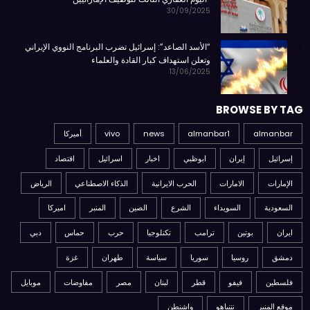
30/09/2025
“الأسد الصاعد”: إسرائيل تضرب البرنامج النووي الإيراني
وتعلن استهداف كبار القادة والعلماء
13/06/2025
BROWSE BY TAG
almanbar
almanbar1
news
vivo
أميركا
إسرائيل
إيران
ابوظبي
اخبار
اسرائيل
اقتصاد
الإمارات
الامارات
الحرب الايرانية
الذكاء الاصطناعي
الرياض
السعودية
السويداء
الشرع
الصين
المنبر
اميركا
ايران
بوتين
ترامب
تكنلوجيا
حرب
حماس
دبي
دمشق
روسيا
سوريا
سياسة
طهران
غزة
فلسطين
فيفو
قطر
لبنان
مصر
مفاوضات
موبايل
موقع المنبر
نتنياهو
واشنطن