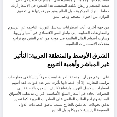
المتحدة ذاتها، وهو ما أثر مباشرة على المستهلك الأمريكي على
صعيد التضخم وارتفاع تكلفة المعيشة. هذا الصعود في الأسعار أربك
خطط البنوك المركزية حول العالم وقيد من قدرتها على تحقيق
التوازن بين احتواء التضخم ودعم النمو.
من جهة أخرى، أدت اضطرابات سلاسل التوريد، الناجمة عن الرسوم
والمفاوضات العقابية، إلى تباطؤ النمو الاقتصادي في آسيا وأوروبا،
وسارت أسواق المال العالمية في موجة من عدم اليقين مع تراجع
معدلات الاستثمارات العالمية.
الشرق الأوسط والمنطقة العربية: التأثير
غير المباشر وأهمية التنويع
على الرغم من أن المنطقة العربية ليست طرفاً رئيسيًا في مفاوضات
ترامب التجارية، إلا أن اقتصاداتها تأثرت عبر عدة قنوات. فقد أسهم
اضطراب سلاسل التوريد وارتفاع تكاليف الشحن، بالإضافة إلى
التغيرات الحادة في أسعار السلع الأساسية، في زيادة تقلب الأسواق
المحلية وتراجع الطلب العالمي على الصادرات العربية. كما تضرر
تدفق تحويلات العاملين بالخارج بسبب تباطؤ اقتصاديات الدول
المضيفة الرئيسية كأمريكا ودول الخليج.