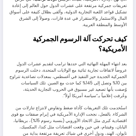
تعريفات جمركية مرتفعة على عشرات الدول حول العالم إلى إعادة
تشكيل قواعد اللعبة التجارية الدولية، وألقى بظلال كثيفة على أسواق
المال والاستثمار والاستقرار في عدة قارات، وصولاً إلى الشرق
الأوسط والمنطقة العربية.
كيف تحركت آلة الرسوم الجمركية
الأمريكية؟
بعد انتهاء المهلة النهائية التي حددها ترامب لتقديم عشرات الدول
عروضاً لاتفاقات تجارية ثنائية مع الولايات المتحدة، دخلت الرسوم
الجمركية الجديدة حيز التنفيذ في أغسطس، بمعدلات تصاعدية تتراوح
بين 10% وتصل إلى 145% كما حدث مع الصين. تلك السياسات
وُصفت بأنها تصعيد غير مسبوق في الحروب التجارية الحديثة،
وعُرفت إعلامياً بـ”سياسة أمريكا أولاً”.
استُخدمت تلك التعريفات كأداة ضغط وتفاوض لانتزاع تنازلات من
الشركاء. بالفعل، نجحت الإدارة الأمريكية في إبرام صفقات مع قوى
اقتصادية كبرى مثل الاتحاد الأوروبي (بنسبة رسوم 15%)، بريطانيا،
اليابان، وفيتنام، في حين وقعت اقتصادات مثل كندا، المكسيك،
تايوان، الهند، ودول أخرى في شباك تعريفة مرتفعة بداية من