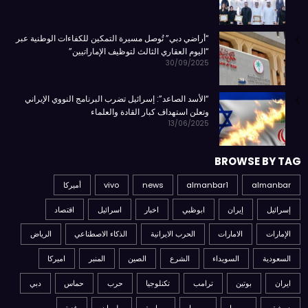
“أراضي دبي” تُوصل مسيرة التمكين للكفاءات الوطنية عبر
“اليوم العقاري الثالث لتوظيف الإماراتيين”
30/09/2025
“الأسد الصاعد”: إسرائيل تضرب البرنامج النووي الإيراني
وتعلن استهداف كبار القادة والعلماء
13/06/2025
BROWSE BY TAG
almanbar
almanbar1
news
vivo
أميركا
إسرائيل
إيران
ابوظبي
اخبار
اسرائيل
اقتصاد
الإمارات
الامارات
الحرب الايرانية
الذكاء الاصطناعي
الرياض
السعودية
السويداء
الشرع
الصين
المنبر
اميركا
ايران
بوتين
ترامب
تكنلوجيا
حرب
حماس
دبي
دمشق
روسيا
سوريا
سياسة
طهران
غزة