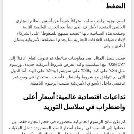
الضغط
استراتيجية ترامب مثلت انحرافاً عميقاً عن أسس النظام التجاري
العالمي المتعدد الأطراف الذي نشأ بعد الحرب العالمية الثانية.
وصفت هذه السياسة بأنها “تصعيد ممنهج للضغوط” على الشركاء
لإعادة صياغة العلاقات التجارية بما يخدم المصلحة الأمريكية بشكل
أحادي وأولي.
فعلى سبيل المثال، بعد مفاوضات ضاغطة تم تحويل اتفاق “نافتا” إلى
“USMCA” مع المكسيك وكندا بفرض شروط أمريكية جديدة، ورسوم
مثل 35% على كندا و39% على سويسرا و25% على الهند. أما الدول
التي لم تتوافق مع شروط واشنطن فأصبحت منتجاتها في وضع غير
تنافسي داخل الأسواق الأمريكية بسبب الرسوم الباهظة.
تداعيات اقتصادية عالمية: أسعار أعلى
واضطراب في سلاسل التوريد
لم تكن نتائج الرسوم الجمركية محصورة في حجم التجارة فقط، بل
تخطتها إلى التسبب في ارتفاع أسعار السلع المستوردة داخل الولايات