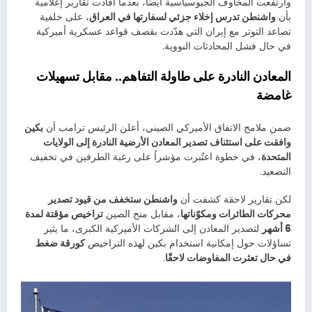
وارتفعت المخاوف الجيوسياسية أيضًا، بعدما أفادت تقارير إعلامية
بأن
واشنطن تدرس إخلاء جزئي لسفارتها في العراق
، على خلفية
تصاعد التوتر مع إيران التي هدّدت بقصف قواعد عسكرية أميركية
في حال فشل المحادثات النووية.
المعادن النادرة على طاولة التفاهم.. مقابل تسهيلات
غامضة
ضمن ملامح الاتفاق الأميركي الصيني، أعلن الرئيس ترامب أن
بكين
وافقت على استئناف تصدير المعادن الأرضية النادرة إلى الولايات
المتحدة
، في خطوة اعتُبرت مؤشراً على رغبة الطرفين في تخفيف
التصعيد.
لكن تقارير لاحقة كشفت أن
واشنطن ستخفف من قيود تصدير
محركات الطائرات ومكوّناتها
، مقابل منح الصين
تراخيص مؤقتة لمدة
6 أشهر
لتصدير المعادن إلى الشركات الأميركية الكبرى، ما يثير
تساؤلات حول إمكانية استخدام بكين لهذه التراخيص
كورقة ضغط
في حال تعثرت المفاوضات لاحقًا
.