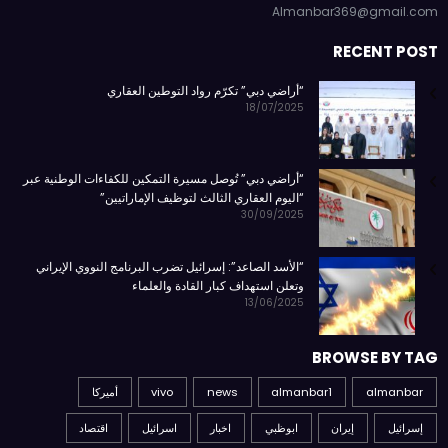
Almanbar369@gmail.com
RECENT POST
“أراضي دبي” تكرّم رواد التوطين العقاري
18/07/2025
“أراضي دبي” تُوصل مسيرة التمكين للكفاءات الوطنية عبر
“اليوم العقاري الثالث لتوظيف الإماراتيين”
30/09/2025
“الأسد الصاعد”: إسرائيل تضرب البرنامج النووي الإيراني
وتعلن استهداف كبار القادة والعلماء
13/06/2025
BROWSE BY TAG
almanbar
almanbar1
news
vivo
أميركا
إسرائيل
إيران
ابوظبي
اخبار
اسرائيل
اقتصاد