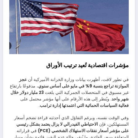
مؤشرات اقتصادية تُعيد ترتيب الأوراق
في تطور لافت، أظهرت بيانات وزارة الخزانة الأميركية أن
عجز
الموازنة تراجع بنسبة 9% في مايو على أساس سنوي
، مدفوعًا بارتفاع
غير مسبوق في المتحصلات الجمركية التي بلغت
23 مليار دولار خلال
شهر واحد
. ويُنظر إلى هذه الأرقام على أنها مؤشر محتمل على
فعالية السياسات الحمائية التي اعتمدتها إدارة ترامب
.
وفي الوقت نفسه، وبرغم التفاؤل الذي أحدثته قراءة تضخم أسعار
المستهلكين، فإن
الاحتياطي الفيدرالي لا يزال يعتمد بشكل رئيسي
على مؤشر أسعار نفقات الاستهلاك الشخصي (PCE)
في قراراته
المتعلقة بسعر الفائدة، ما يُبقي حالة عدم اليقين قائمة بشأن مسار