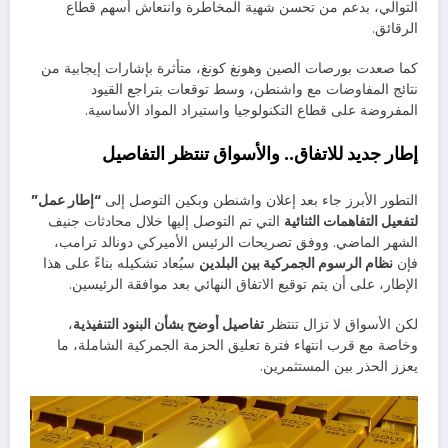
التوالي، بدعم من تحسن شهية المخاطرة وانتعاش أسهم قطاع
الرقائق.
كما صعدت بورصات الصين وهونغ كونغ، متأثرة بإشارات إيجابية من
نتائج المفاوضات مع واشنطن، وسط توقعات بتراجع القيود
المفروضة على قطاع التكنولوجيا واستيراد المواد الأساسية.
إطار جديد للاتفاق.. والأسواق تنتظر التفاصيل
التطور الأبرز جاء بعد إعلان واشنطن وبكين التوصل إلى
“إطار عمل”
لتفعيل التفاهمات الثنائية
التي تم التوصل إليها خلال محادثات جنيف
الشهر الماضي. ووفق تصريحات الرئيس الأميركي دونالد ترامب،
فإن
نظام الرسوم الجمركية بين البلدين
سيُعاد تشكيله بناءً على هذا
الإطار، على أن يتم توقيع الاتفاق النهائي بعد موافقة الرئيسين.
لكن الأسواق لا تزال تنتظر
تفاصيل أوضح بشأن البنود التنفيذية
،
وخاصة مع قرب انتهاء فترة تعليق الحزمة الجمركية الشاملة، ما
يعزز الحذر بين المستثمرين.