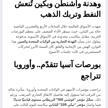
وهدنة واشنطن وبكين تُنعش
النفط وتربك الذهب
شهدت الأسواق العالمية خلال الساعات الأربع والعشرين الماضية
حالة من التباين، حيث سيطر الأداء الضعيف على معظم البورصات
الغربية، مقابل مكاسب محدودة في الأسواق الآسيوية مدفوعة
بتفاؤل حذر بشأن
التهدئة التجارية بين الولايات المتحدة والصين
. هذا
التوازن الهش بين الإيجابية والقلق كان السمة الأبرز لتحركات
المستثمرين في ثالث جلسات الأسبوع.
بورصات آسيا تتقدّم.. وأوروبا
تتراجع
تراجعت مؤشرات الأسهم في الولايات المتحدة وأوروبا، متأثرة بحالة
من الترقب لما ستؤول إليه تفاصيل الاتفاق التجاري المرتقب. ورغم
ذلك،
سجّل مؤشر “فوتسي 100” البريطاني مستوى قياسيًا جديدًا
،
فيما واصل
مؤشر “نيكي 225” الياباني
مكاسبه لليوم الثالث على