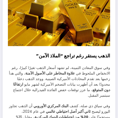
الذهب يستقر رغم تراجع “الملاذ الآمن”
وفي سوق المعادن الثمينة، لم تشهد أسعار الذهب تغيرًا كبيرًا، رغم
الانخفاض الملحوظ في
علاوة المخاطر على الأصول الآمنة
، والتي هدأ
زخمها بعد تقدم المحادثات الأميركية الصينية. ووجد الذهب دعمًا
محدودًا بعد أن أظهرت بيانات التضخم الأميركية لشهر مايو
ارتفاعًا
دون المتوقع
، ما عزز توقعات خفض الفائدة الفيدرالية خلال اجتماع
سبتمبر المقبل.
وفي سياق ذي صلة، كشف
البنك المركزي الأوروبي
أن الذهب تجاوز
اليورو ليصبح
ثاني أكبر أصل احتياطي عالمي
في عام 2024،
مستحوذًا على
20% من احتياطيات البنوك المركزية
، مقابل 16%